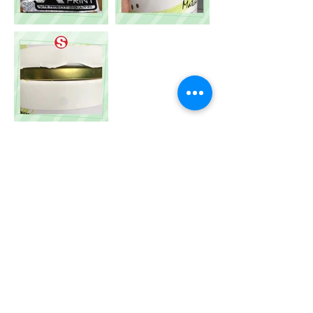
บริษัท ส. ไทยสงวนอุปกรณ์การพิมพ์ จำกัด
S. Thai Sanguan Printing Accessory Co., Ltd
111/5-8 ถนนจรัสเมือง แขวงรองเมือง
เขตปทุมวัน กทม. 10330
จันทร์ - เสาร์ เวลา
8.30 - 17.30
น.