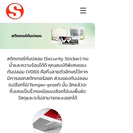
สติกเกอร์กันปลอม (Security Sticker) ทน
น้ำและความร้อนได้ดี คุณสมบัติพิเศษของ
กันปลอม (VOID) คือทิ้งลายตัวอักษรไว้หาก
มีการลอกสติกเกอร์ออก ส่วนของกันปลอม
(เปลือกไข่/Temper-proof) นั้น ฉีกแล้วจะ
ทิ้งเศษเป็นริ้วๆเหมือนเปลือกไข่บนพื้นผิว
วัสดุและจะไม่สามารถแงะออกได้