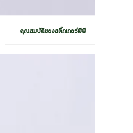
คุณสมบัติของสติ๊กเกอร์พีพี